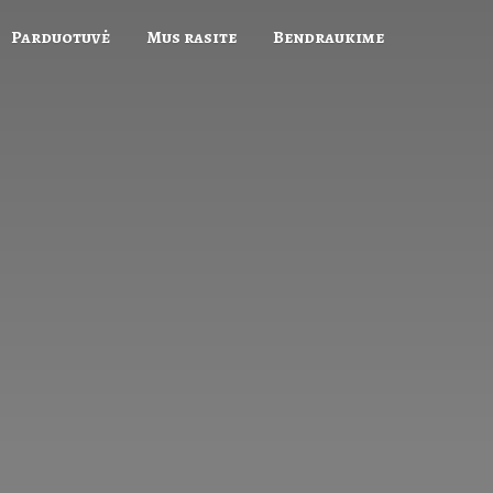
Parduotuvė
Mus rasite
Bendraukime