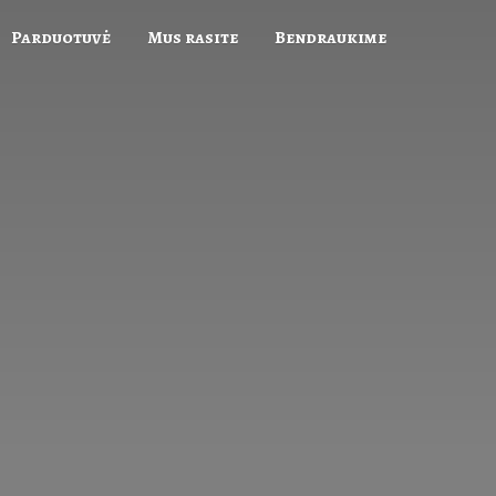
Parduotuvė
Mus rasite
Bendraukime