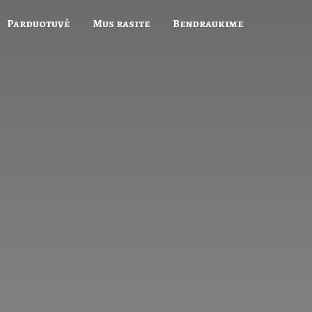
Parduotuvė
Mus rasite
Bendraukime