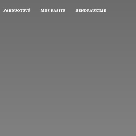
Parduotuvė
Mus rasite
Bendraukime