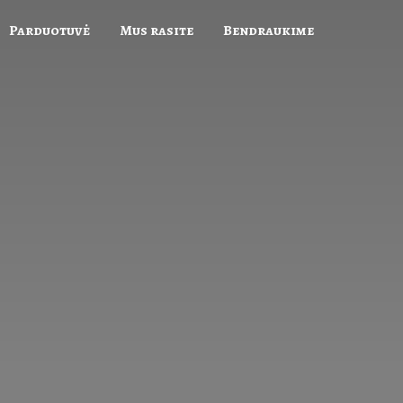
Parduotuvė
Mus rasite
Bendraukime