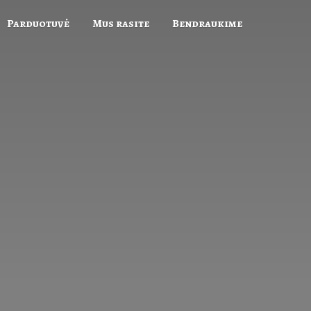
Parduotuvė
Mus rasite
Bendraukime