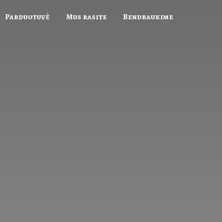
Parduotuvė
Mus rasite
Bendraukime