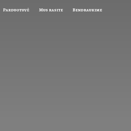
Parduotuvė
Mus rasite
Bendraukime