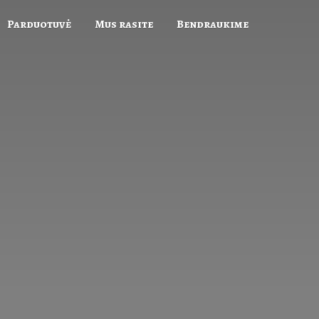
Parduotuvė
Mus rasite
Bendraukime