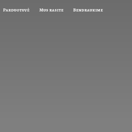
Parduotuvė
Mus rasite
Bendraukime