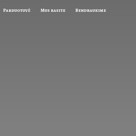
Parduotuvė
Mus rasite
Bendraukime