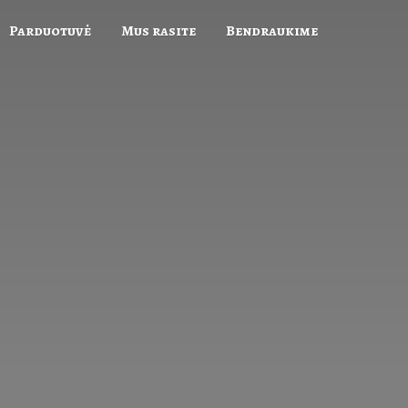
Parduotuvė
Mus rasite
Bendraukime