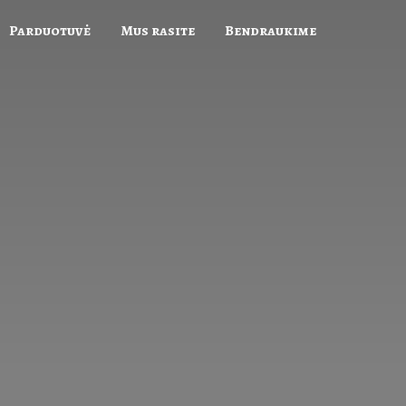
Parduotuvė
Mus rasite
Bendraukime