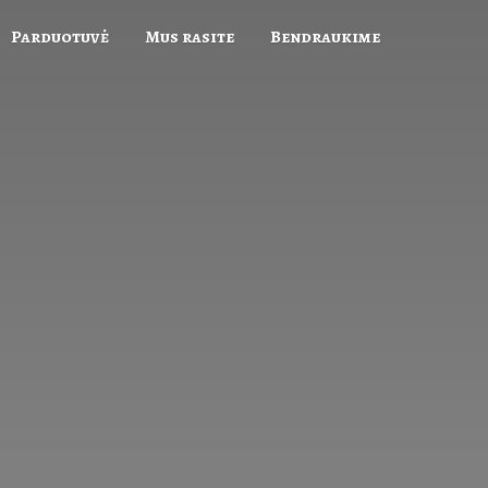
Parduotuvė
Mus rasite
Bendraukime