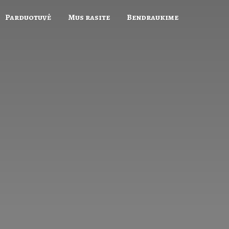
Parduotuvė
Mus rasite
Bendraukime