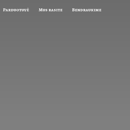
Parduotuvė
Mus rasite
Bendraukime