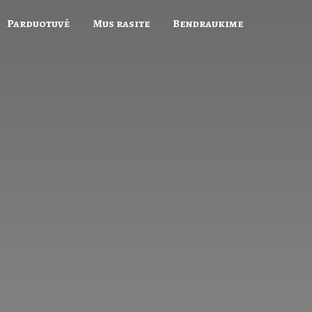
Parduotuvė
Mus rasite
Bendraukime