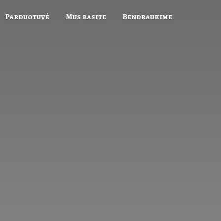
Parduotuvė
Mus rasite
Bendraukime