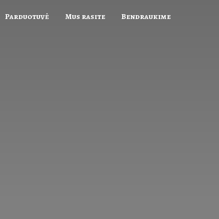
Parduotuvė
Mus rasite
Bendraukime