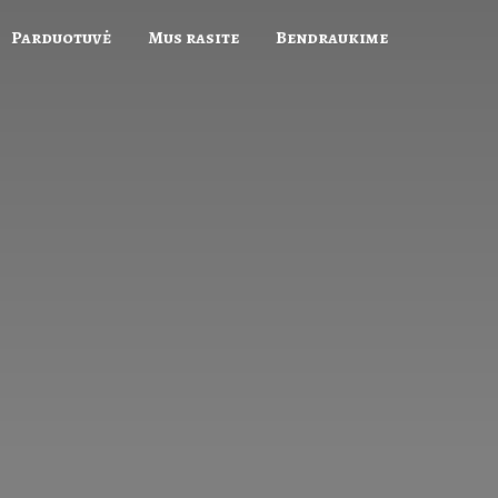
Parduotuvė
Mus rasite
Bendraukime