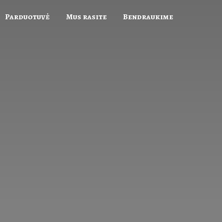
Parduotuvė
Mus rasite
Bendraukime