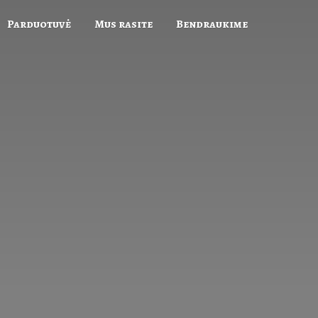
Parduotuvė
Mus rasite
Bendraukime